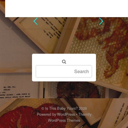
©
Is This Baby Yours?
2026
Powered by
WordPress
•
Themify
WordPress Themes