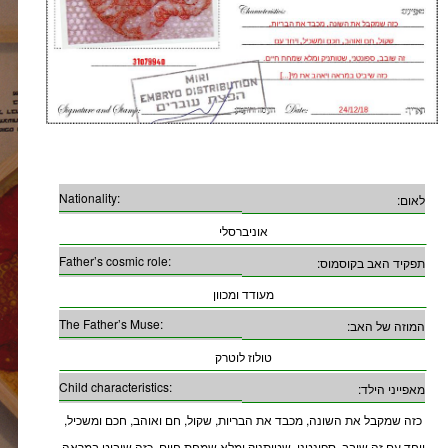
Nationality:
לאום:
אוניברסלי
Father’s cosmic role:
תפקיד האב בקוסמוס:
מעודד ומכוון
The Father’s Muse:
המוזה של האב:
טולוז לוטרק
Child characteristics:
מאפייני הילד:
כזה שמקבל את השונה, מכבד את הבריות, שקול, חם ואוהב, חכם ומשכיל,
ויחד עם זה שובב, ספונטני, שטותניק ומלא שמחת חיים. כזה שיביט במראה