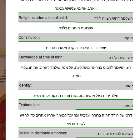
ויאהב את מי שנשקף ממנה.
Religious orientation of child:
השקפה דתית רצויה לילד:
עקרונות הומניים בלבד
Constitution:
חוקה:
יושר, כבוד האדם, הוקרה ואהבת החיים
Knowledge at time of birth:
ידע בעת הלידה:
רצוי שיזכור להביט במראה מעת לעת, על מנת שילמד לאהוב את הנשקף
ממנה
Identity:
זהות:
הילד יהיה בעל אישיות מגובשת וזהות מוצקה וקוהרנטית
Explanation:
נימוק:
דרכו של הילד תהיה ברורה ועקבית וכך יוכל למשוך אחריו אחרים כדי להגיע
לשינוי הרצוי
Desire to distribute embryos:
תשוקה להפצת עוברים: