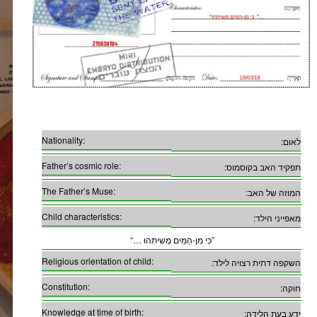
Nationality:
לאום:
Father’s cosmic role:
תפקיד האב בקוסמוס:
The Father’s Muse:
המוזה של האב:
Child characteristics:
מאפייני הילד:
“… כִּי מִן-הַמַּיִם מְשִיתִהוּ”
Religious orientation of child:
השקפה דתית רצויה לילד:
Constitution:
חוקה:
Knowledge at time of birth:
ידע בעת הלידה: