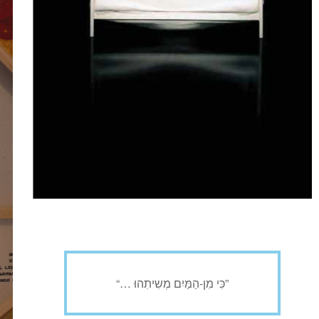
“… כִּי מִן-הַמַּיִם מְשִיתִהוּ”