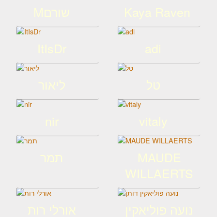
Kaya Raven
Mשורם
ItIsDr
adi
טל
ליאור
nir
vitaly
MAUDE
תמר
WILLAERTS
נועה פוליאקין
אורלי רות