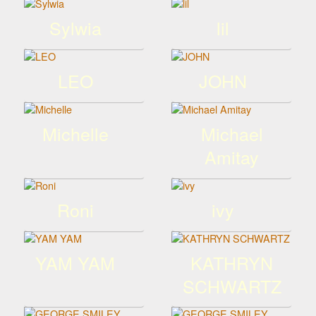
Sylwia
lil
LEO
JOHN
Michelle
Michael
Amitay
Roni
ivy
YAM YAM
KATHRYN
SCHWARTZ