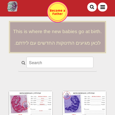
NEW COLONY
This is where the new babies go at birth.
לכאן מגיעים התינוקות החדשים עם לידתם.