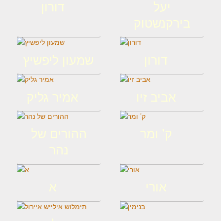
יעל
דורון
בירקנשטוק
דורון
שמעון ליפשיץ
אביב זיו
אמיר גליק
ק’ ומר
ההורים של
נהר
אורי
א