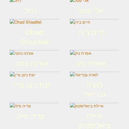
אלי פטל
רחל
חיים בירן
Ohad
Shaaltiel
אפרת נתן
אורנה כהנר
לארה
יונת ניצן גרין
גבריאלי
איילת
עדיה פילו
ביאליסטוק