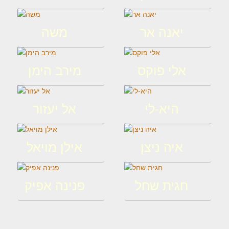
יאנה אר
משה
אלי פוקס
מירב הימן
היא-לי
אל יעזור
איה ניצן
אילן מויאל
חגית שחל
פנינה אפיק