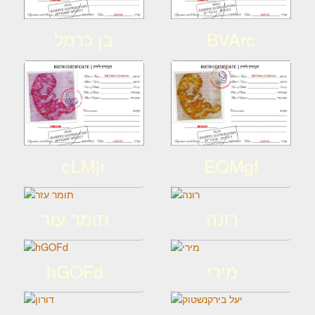
BVArc
בן כרמל
cLMjr
EQMgf
רונה
תומר עזר
מירי
hGOFd