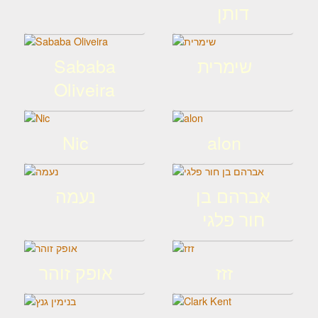
דותן
שימרית
Sababa
Oliveira
Nic
alon
אברהם בן
נעמה
חור פלגי
זזז
אופק זוהר