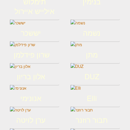
בנימין
תימלוש
אילייש איירול
נשמה
יששכר
מתן
שרון פידלמן
DUZ
אלון בריון
Elli
אנונימי
תבור רוזנר
ערן לויטה