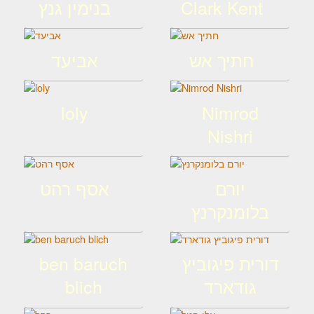
Clark Kent
בנימין גנץ
חתיך אש
אביעד
loly
Nimrod
Nishri
יורם
אסף רהט
בלומנקרנץ
דורית פיגוביץ
ben baruch
גודארד
blich