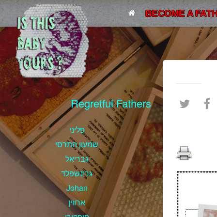
BECOME A FATH
Regretful Fathers
פליני
שמעון התרסי
גבריאל
גרינשפלד
Johan
ארווין
פופקורן