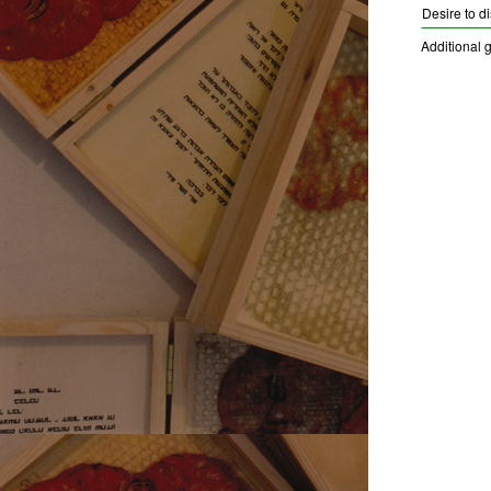
Desire to d
Additional g