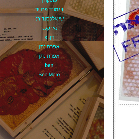
זיגמונד פרוייד
שי אלכסנדורני
ינאי קלנר
דן. פ
אפרת נתן
אפרת נתן
ben
See More