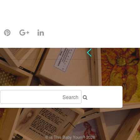
©
Is This Baby Yours?
2026