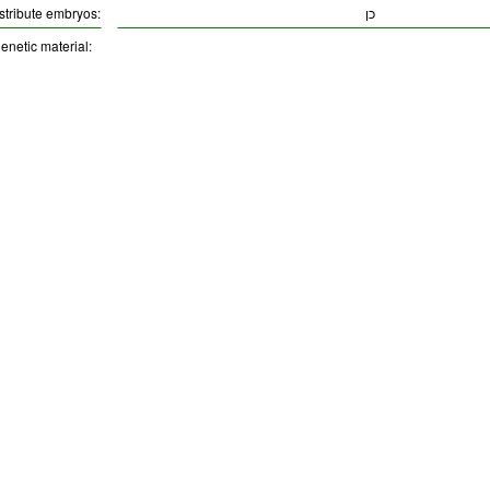
istribute embryos:
כן
enetic material: