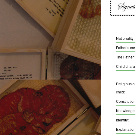
Nationality:
Father’s co
The Father
Child charac
Religious or
child:
Constitution
Knowledge a
Identity:
Explanation