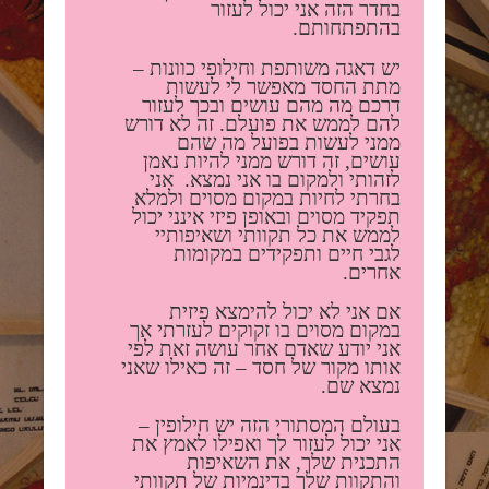
בחדר הזה אני יכול לעזור
בהתפתחותם.
יש דאגה משותפת וחילופי כוונות –
מתת החסד מאפשר לי לעשות
דרכם מה מהם עושים ובכך לעזור
להם לממש את פועלם. זה לא דורש
ממני לעשות בפועל מה שהם
עושים, זה דורש ממני להיות נאמן
לזהותי ולמקום בו אני נמצא. אני
בחרתי לחיות במקום מסוים ולמלא
תפקיד מסוים ובאופן פיזי אינני יכול
לממש את כל תקוותי ושאיפותיי
לגבי חיים ותפקידים במקומות
אחרים.
אם אני לא יכול להימצא פיזית
במקום מסוים בו זקוקים לעזרתי אך
אני יודע שאדם אחר עושה זאת לפי
אותו מקור של חסד – זה כאילו שאני
נמצא שם.
בעולם המסתורי הזה יש חילופין –
אני יכול לעזור לך ואפילו לאמץ את
התכנית שלך, את השאיפות
והתקוות שלך בדינמיות של תקוותי