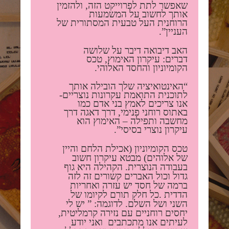
שאפשר לתת לפרוייקט הזה, ולהזמין
אותך לחשוב על המשמעות
הרוחנית העל טבעית המסתורית של
העניין”.
האב דיבואה דיבר על שלושה
דברים: עיקרון האימוץ, טכס
הקומיוניון והחסד האלוהי.
“האינטואיציה שלך הובילה אותך
לתוכנית התואמת עקרונות נוצריים-
אנו צריכים לאמץ בני אדם כמו
באתוס רוחני פנימי, דרך דאגה דרך
מחשבה ותפילה – האימוץ הוא
עיקרון נוצרי בסיסי”.
טכס הקומיוניון (אכילת הלחם והיין
של אלוהים) מבטא עיקרון חשוב
בעבודה הנוצרית. הקהילה היא גוף
גדול וכול האברים קשורים זה לזה
ברמה של חסד יש עזרה ואחריות
הדדית .כל חלק תורם לקיומו של
השני ושל השלם. לדוגמה: ” יש לי
יחסים רוחניים עם נזירה קרמליטית,
לעיתים אנו מתכתבים ואני יודע