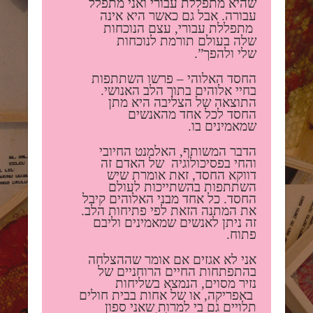
שהיא מתפללת עבורי ואני מתפלל
עבורה. אבל גם כאשר היא אינה
מתפללת עבורי, עצם הנוכחות
שלה בעולם תורמת לנוכחות
שלי
ולהפך”.
החסד האלוהי – פרשו השתתפות
בחיי אלוהים בתוך הלב האנושי.
התוצאה של הצליבה היא מתן
החסד לכל אחד מהאנשים
שמאמינים בו.
הדבר המשותף, האלמנט החיובי
והחי בפסיכולוגיה של האדם זה
דווקא החסד, זאת אומרת שיש
השתתפות בהשתייכות לעולם
החסד. כל אחד מבני האלוהים קיבל
את המתנה הזאת לפי פתיחות הלב.
זה ניתן לאנשים שמאמינים וליבם
פתוח.
אני לא אגזים אם אומר שההצלחה
בהתפתחות החיים הרוחניים של
נזיר מסוים, הנמצא בשליחות
באפריקה, או של אחות בבית חולים
תלויים גם בי למרות שאני ספון