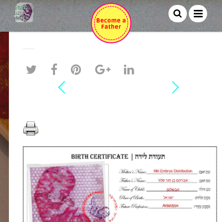
אברהם בן חור פלגי