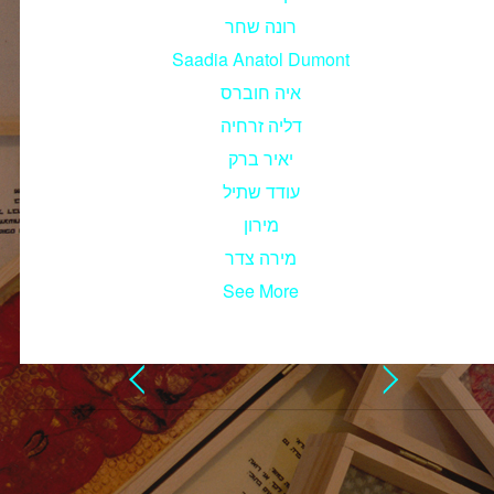
רונה שחר
Saadia Anatol Dumont
איה חוברס
דליה זרחיה
יאיר ברק
עודד שתיל
מירון
מירה צדר
See More