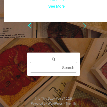
See More
©
Is This Baby Yours?
2026
Powered by
WordPress
•
Themify