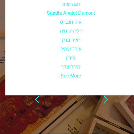
רונה שחר
Saadia Anatol Dumont
איה חוברס
דליה זרחיה
יאיר ברק
עודד שתיל
מירון
מירה צדר
See More