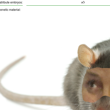
לא
istribute embryos:
enetic material: