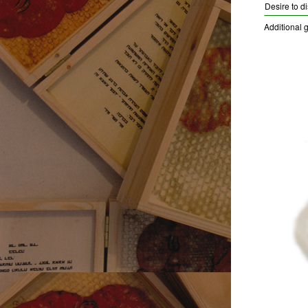
Desire to d
Additional g