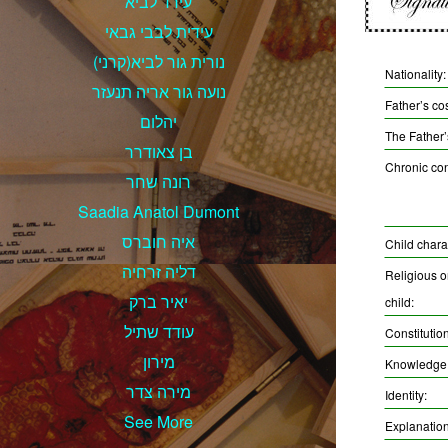
עירד לביא
עידית לבבי גבאי
נורית גור לביא(קרני)
Nationality:
נועה גור אריה תנעזר
Father’s co
יהלום
The Father
בן צאודרר
Chronic con
רונה שחר
Saadia Anatol Dumont
איה חוברס
Child charac
דליה זרחיה
Religious or
יאיר ברק
child:
עודד שתיל
Constitution
מירון
Knowledge a
מירה צדר
Identity:
See More
Explanation