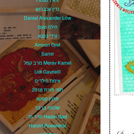
נדין עכברוש
Daniel Alexander Low
הילה נועם
ורדי כהנא
Amnon Grof
Samir
מרב קמל Merav Kamel
Udi Gavrielli
אימת הילדים
תמי פורת 2018
פרנץ קפקא
שלמה ברבר
הדר גד Hadar Gad
Harold Rosenthal