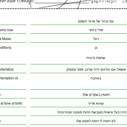
עם נבחר של ארוכי השפם
סודי ביותר
smic role:
רעל
’s Muse:
כן
ditions:
שחפת כרונית
אשמח אם התינוק יהיה קורבן, אפור וגאוותן.
teristics:
באהבה
ientation of
תאמין בשקרים שלך
:
שהוא פרייר
t time of birth:
יהיה בעל אישיות מגובשת וזהות מוצקה וקוהרנטית
לא דומה לי דומה לאמא שלו
: