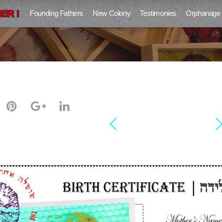
ER !
Founding Fathers
New Colony
Testimonies
Orphanage
נדין עכברוש