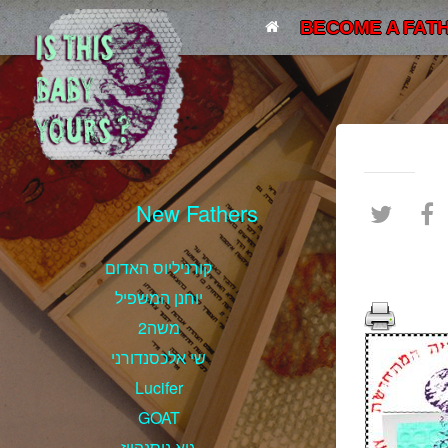
BECOME A FATH
New Fathers
קורניליוס האדום
יוחנן המשפיל
משה2
שי אלכסנדורני
Lucifer
GOAT
גיא ניסנהויז