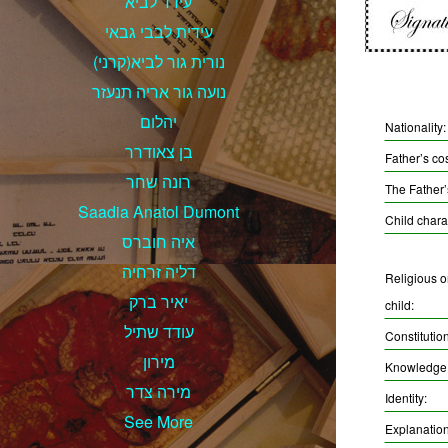
עירד לביא
עידית לבבי גבאי
נורית גור לביא(קרני)
נועה גור אריה תנעזר
יהלום
Nationality:
בן צאודרר
Father’s co
רונה שחר
The Father
Saadia Anatol Dumont
Child charac
איה חוברס
דליה זרחיה
Religious or
יאיר ברק
child:
עודד שתיל
Constitution
מירון
Knowledge a
מירה צדר
Identity:
See More
Explanation