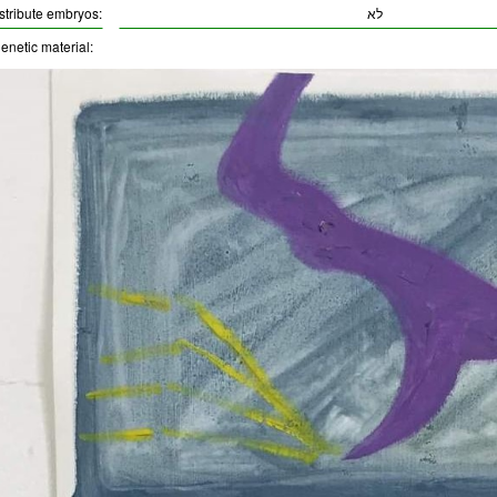
לא
istribute embryos:
enetic material: