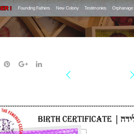
ER !
Founding Fathers
New Colony
Testimonies
Orphanage
עודד שתיל