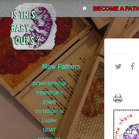
BECOME A FATH
New Fathers
קורניליוס האדום
יוחנן המשפיל
משה2
שי אלכסנדורני
Lucifer
GOAT
גיא ניסנהויז