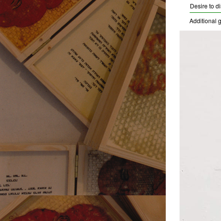
Desire to d
Additional g