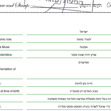
ישראל
לעורר מוזות
smic role:
אמנות
’s Muse:
שרק יהיה שונה ממני
teristics:
אפיקורס
ientation of
חייה ותן לחיות
:
טבע האדם רע מנעורייו
t time of birth:
יה בעל זהות מפצלת וגמישה ותודעה עצמית משתנה
כדי שיוכל לשרוד בעידן הפוסט פוסט מודרני
: