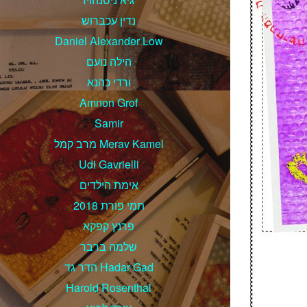
נדין עכברוש
Daniel Alexander Low
הילה נועם
ורדי כהנא
Amnon Grof
Samir
מרב קמל Merav Kamel
Udi Gavrielli
אימת הילדים
תמי פורת 2018
פרנץ קפקא
שלמה ברבר
הדר גד Hadar Gad
Harold Rosenthal