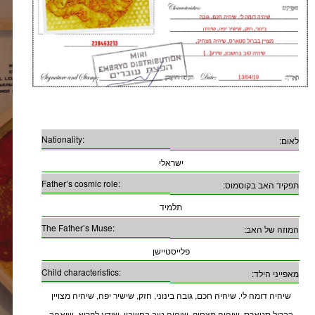
Nationality:
לאום:
ישראלי
Father’s cosmic role:
תפקיד האב בקוסמוס:
תלמיד
The Father’s Muse:
המוזה של האב:
פלייסטיישן
Child characteristics:
מאפייני הילד:
שיהיה דומה לי. שיהיה חכם, גובה בינוני, חזק, שישיר יפה, שיהיה מצויין
בברול סטארס, שיהיה מצחיק, שיהיה טוב בחשבון, שידע לקרוא, שיאהב