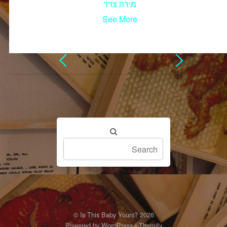
מירה צדר
See More
©
Is This Baby Yours?
2026
Powered by
WordPress
•
Themify