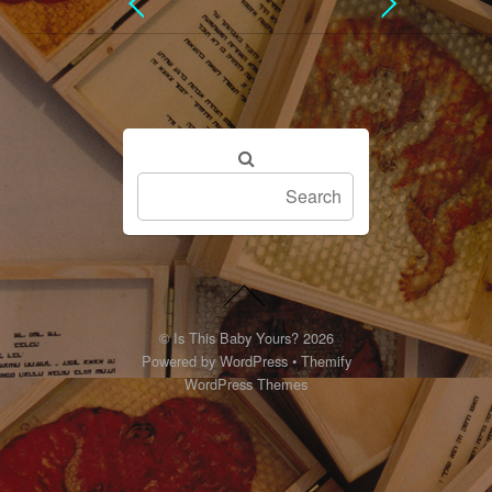
©
Is This Baby Yours?
2026
Powered by
WordPress
•
Themify
WordPress Themes