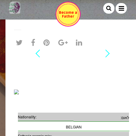
MAUDE WILLAERTS
Nationality:
לאום:
BELGIAN
Father’s cosmic role: