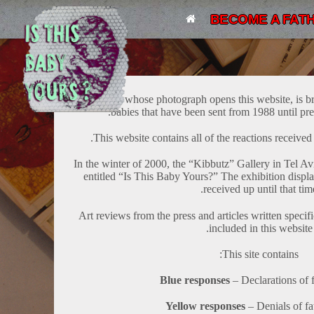
BECOME A FATH
The baby, whose photograph opens this website, is br
babies that have been sent from 1988 until pres
This website contains all of the reactions received 
In the winter of 2000, the “Kibbutz” Gallery in Tel Avi
entitled “Is This Baby Yours?” The exhibition displ
received up until that time
Art reviews from the press and articles written specific
included in this website.
This site contains:
Blue responses
– Declarations of 
Yellow responses
– Denials of f