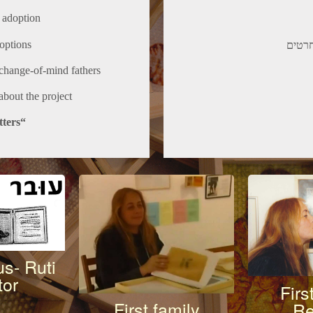
 adoption
options
– טים
 change-of-mind fathers
about the project
“Miri – Fetus Distribution” letters
s- Ruti
tor
Firs
First family
Re