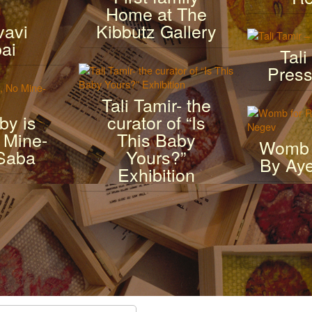
Home at The
vavi
Kibbutz Gallery
ai
Tali
Press
Tali Tamir- the
by is
curator of “Is
 Mine-
This Baby
Womb f
 Saba
Yours?”
By Aye
Exhibition