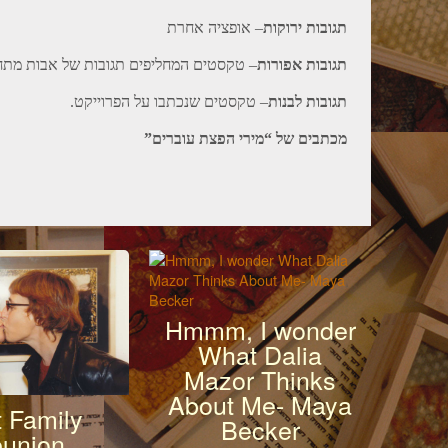
תגובות ירוקות
– אופציה אחרת
תגובות אפורות
טקסטים המחליפים תגובות של אבות מתחר
תגובות לבנות
– טקסטים שנכתבו על הפרוייקט.
מכתבים של “מירי הפצת עוברים”
Hmmm, I wonder
What Dalia
Mazor Thinks
About Me- Maya
t Family
Becker
union