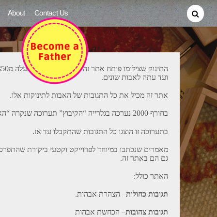
About
Contact Us
ועד עתה לאבות שונים.
אתר זה מכיל את כל התגובות של האבות לתינוקות אלו.
בחורף 2000 נערכה בגלרייה “הקיבוץ” תערוכה שנקרה “האם תינוק זה הוא שלך?”
בתערוכה זו הוצגו כל התגובות שהתקבלו עד אז.
מאמרים שנכתבו במיוחד לפרוייקט וקטעי ביקורת שהתפרסמ
גם הם באתר זה.
האתר כולל:
תגובות כחולות
– הצהרת אבהות.
תגובות צהובות
– הכחשת אבהות